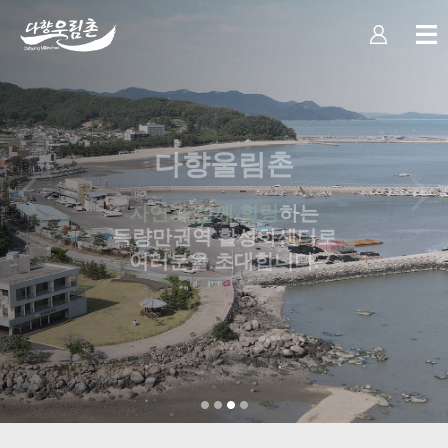
다향울림촌
자연과 함께 힐링
하는
득량만권역 활성화센터로
여러분을 초대합니다.