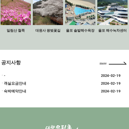
일림산 철쭉
대원사 왕벚꽃길
율포 솔밭해수욕장
율포 해수녹차센터
공지사항
more
-
2024-02-19
객실요금안내
2024-02-19
숙박예약안내
2024-02-19