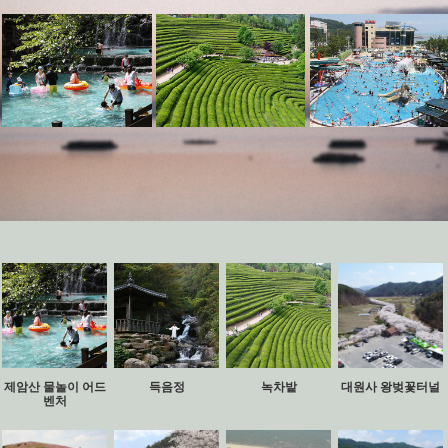
제암산 물놀이 어드
득음정
녹차밭
대원사 왕벚꽃터널
벤처