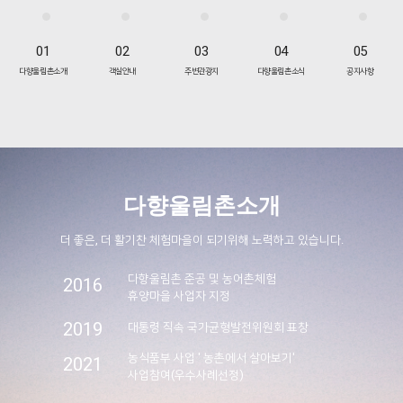
01
02
03
04
05
다향울림촌소개
객실안내
주변관광지
다향울림촌소식
공지사항
다향울림촌소개
더 좋은, 더 활기찬 체험마을이 되기위해 노력하고 있습니다.
다향울림촌 준공 및 농어촌체험
2016
휴양마을 사업자 지정
2019
대통령 직속 국가균형발전위원회 표창
농식품부 사업 ' 농촌에서 살아보기'
2021
사업참여(우수사례선정)