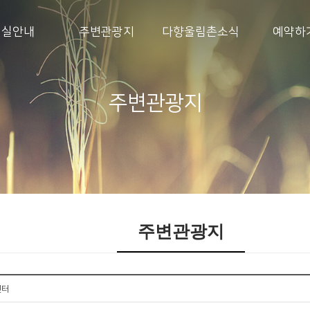
객실안내
주변관광지
다향울림촌소식
예약하
주변관광지
주변관광지
센터