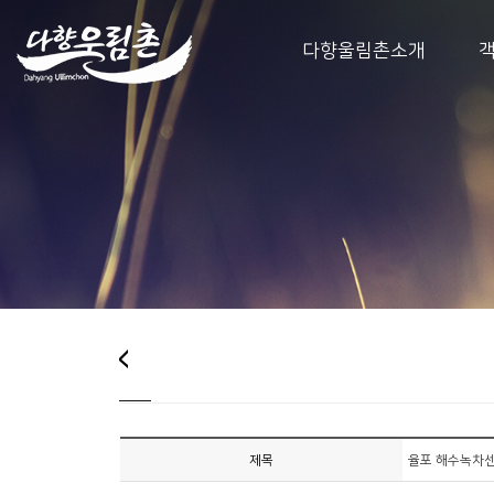
다향울림촌소개
제목
율포 해수녹차