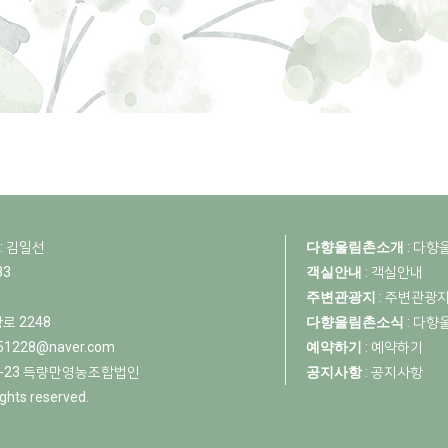
: 김일선
다향울림촌소개
:
다향
83
객실안내
:
객실안내
주변관광지
:
주변관광
로 2248
다향울림촌소식
:
다향
51228@naver.com
예약하기
:
예약하기
403-23 득량만영농조합법인
공지사항
:
공지사항
rights reserved.