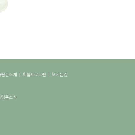
울림촌소개
ㅣ
체험프로그램
ㅣ
오시는길
지
울림촌소식