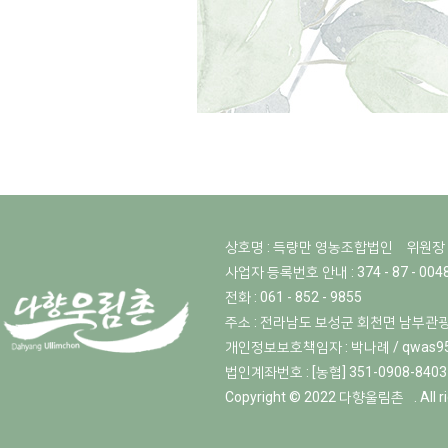
상호명 : 득량만 영농조합법인
위원장 
사업자 등록번호 안내 : 374 - 87 - 004
전화 : 061 - 852 - 9855
주소 : 전라남도 보성군 회천면 남부관광
개인정보보호책임자 :
박나례 / qwas9
법인계좌번호 : [농협] 351-0908-8
Copyright © 2022
다향울림촌
. All 