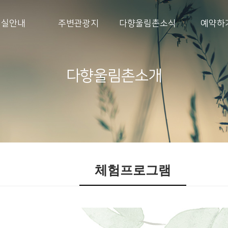
객실안내
주변관광지
다향울림촌소식
예약하
다향울림촌소개
체험프로그램