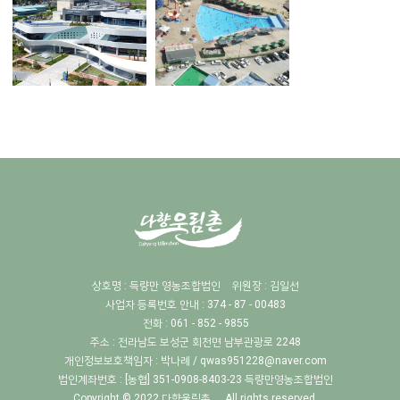
상호명 : 득량만 영농조합법인
위원장 : 김일선
사업자 등록번호 안내 : 374 - 87 - 00483
전화 : 061 - 852 - 9855
주소 : 전라남도 보성군 회천면 남부관광로 2248
개인정보보호책임자 :
박나례 / qwas951228@naver.com
법인계좌번호 : [농협] 351-0908-8403-23 득량만영농조합법인
Copyright © 2022
다향울림촌
. All rights reserved.