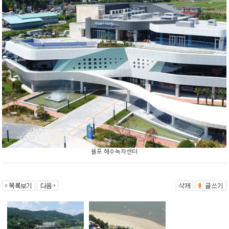
율포 해수녹차센터