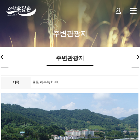
주변관광지
주변관광지
제목
율포 해수녹차센터