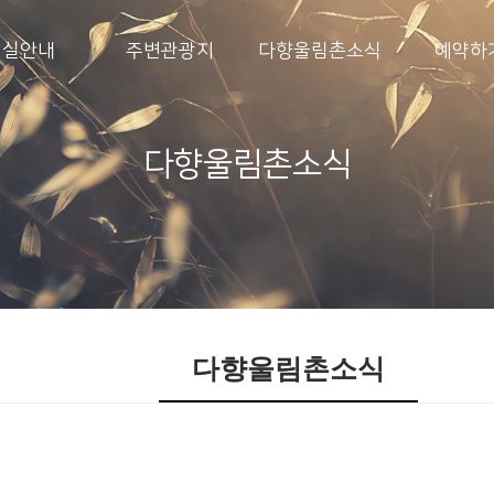
객실안내
주변관광지
다향울림촌소식
예약하
다향울림촌소식
다향울림촌소식