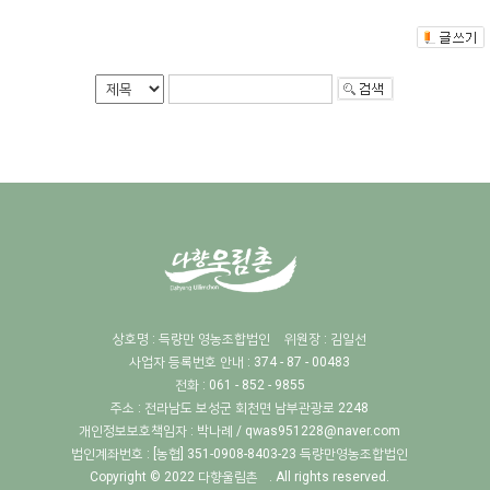
상호명 : 득량만 영농조합법인
위원장 : 김일선
사업자 등록번호 안내 : 374 - 87 - 00483
전화 : 061 - 852 - 9855
주소 : 전라남도 보성군 회천면 남부관광로 2248
개인정보보호책임자 :
박나례 / qwas951228@naver.com
법인계좌번호 : [농협] 351-0908-8403-23 득량만영농조합법인
Copyright © 2022
다향울림촌
. All rights reserved.