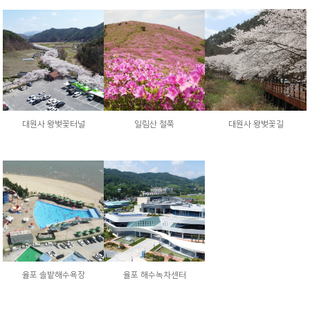
대원사 왕벚꽃터널
일림산 철쭉
대원사 왕벚꽃길
율포 솔밭해수욕장
율포 해수녹차센터