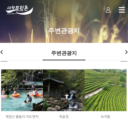
주변관광지
주변관광지
제암산 물놀이 어드벤처
득음정
녹차밭