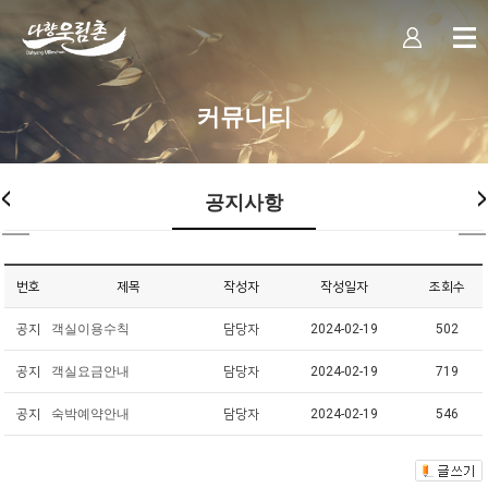
커뮤니티
공지사항
번호
제목
작성자
작성일자
조회수
공지
객실이용수칙
담당자
2024-02-19
502
공지
객실요금안내
담당자
2024-02-19
719
공지
숙박예약안내
담당자
2024-02-19
546