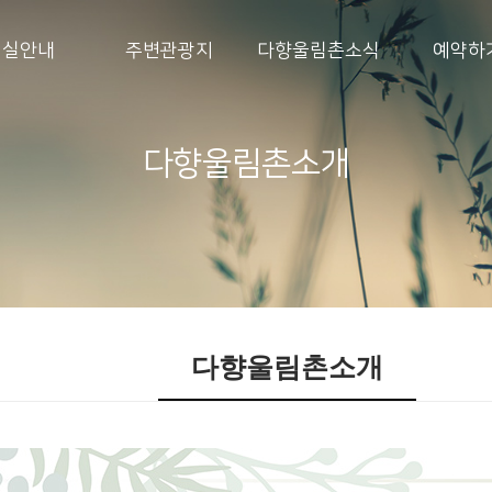
객실안내
주변관광지
다향울림촌소식
예약하
다향울림촌소개
다향울림촌소개