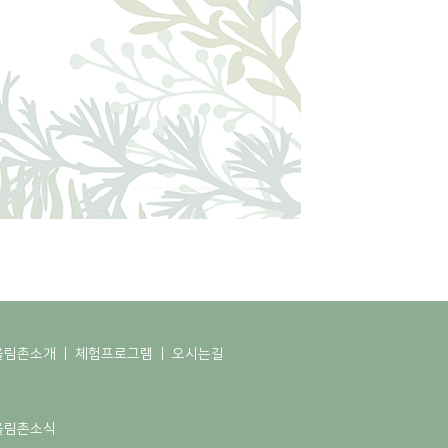
울림촌소개
ㅣ
체험프로그램
ㅣ
오시는길
지
울림촌소식