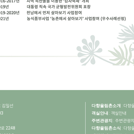
: 김일선
다향울림촌소개
:
다향
83
객실안내
:
객실안내
주변관광지
:
주변관광
로 2248
다향울림촌소식
:
다향