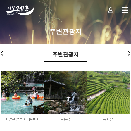
주변관광지
주변관광지
제암산 물놀이 어드벤처
득음정
녹차밭