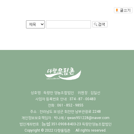
상호명 : 득량만 영농조합법인
위원장 : 김일선
사업자 등록번호 안내 : 374 - 87 - 00483
전화 : 061 - 852 - 9855
주소 : 전라남도 보성군 회천면 남부관광로 2248
개인정보보호책임자 :
박나례 / qwas951228@naver.com
법인계좌번호 : [농협] 351-0908-8403-23 득량만영농조합법인
Copyright © 2022
다향울림촌
. All rights reserved.