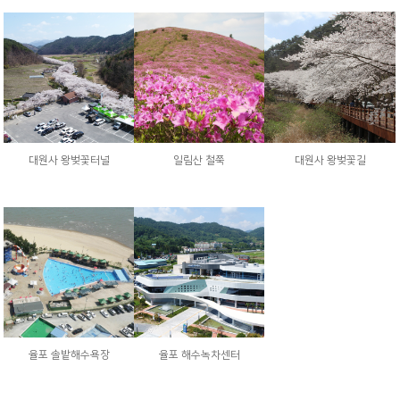
대원사 왕벚꽃터널
일림산 철쭉
대원사 왕벚꽃길
율포 솔밭해수욕장
율포 해수녹차센터