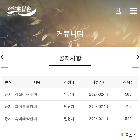
커뮤니티
공지사항
번호
제목
작성자
작성일자
조회수
공지
객실이용수칙
담당자
2024-02-19
500
공지
객실요금안내
담당자
2024-02-19
719
공지
숙박예약안내
담당자
2024-02-19
546