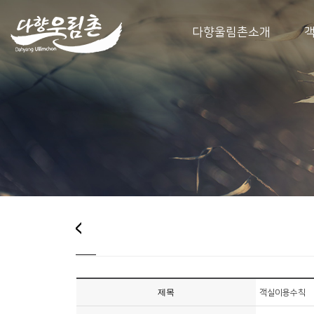
다향울림촌소개
제목
객실이용수칙