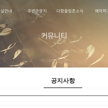
객실안내
주변관광지
다향울림촌소식
예약하
커뮤니티
공지사항