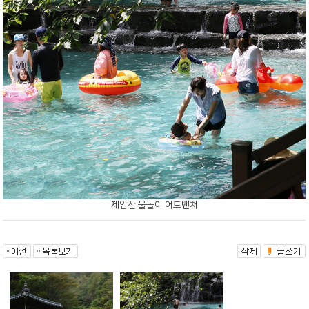
제암산 물놀이 어드벤처