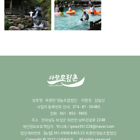
상호명 : 득량만 영농조합법인
위원장 : 김일선
사업자 등록번호 안내 : 374 - 87 - 00483
전화 : 061 - 852 - 9855
주소 : 전라남도 보성군 회천면 남부관광로 2248
개인정보보호책임자 :
박나례 / qwas951228@naver.com
법인계좌번호 : [농협] 351-0908-8403-23 득량만영농조합법인
Copyright © 2022
다향울림촌
. All rights reserved.