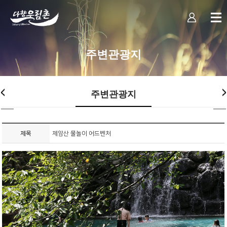
주변관광지
주변관광지
제목
제암산 물놀이 어드벤처