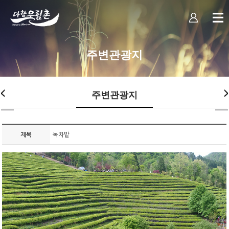
주변관광지
주변관광지
제목
녹차밭