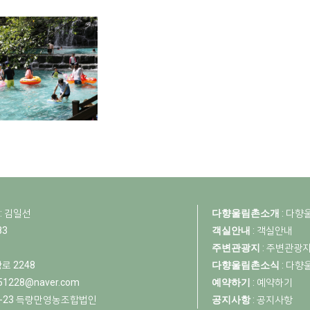
: 김일선
다향울림촌소개
:
다향
83
객실안내
:
객실안내
주변관광지
:
주변관광
로 2248
다향울림촌소식
:
다향
51228@naver.com
예약하기
:
예약하기
403-23 득량만영농조합법인
공지사항
:
공지사항