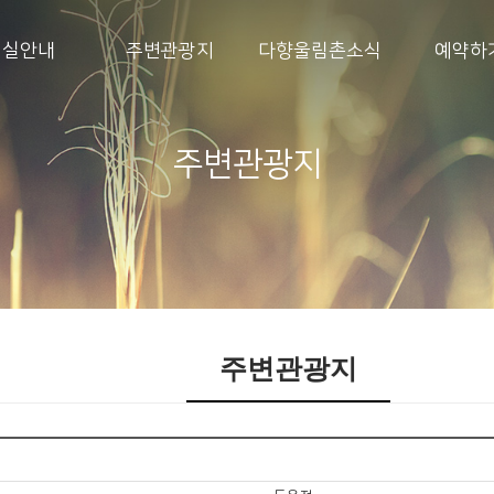
객실안내
주변관광지
다향울림촌소식
예약하
주변관광지
주변관광지