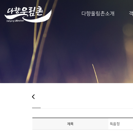
다향울림촌소개
제목
득음정