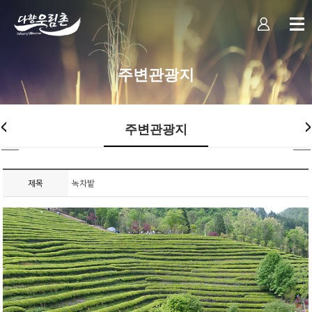
주변관광지
주변관광지
제목
녹차밭