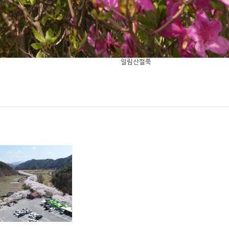
일림산철쭉