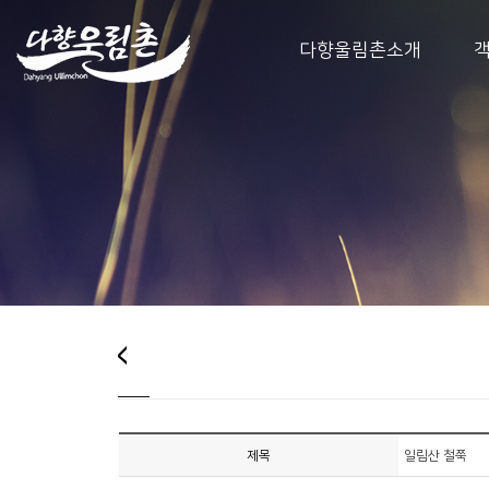
다향울림촌소개
제목
일림산 철쭉