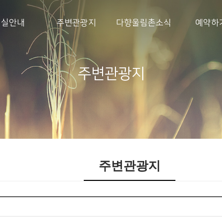
객실안내
주변관광지
다향울림촌소식
예약하
주변관광지
주변관광지