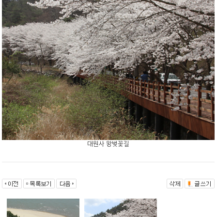
대원사 왕벚꽃길