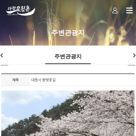
주변관광지
주변관광지
제목
대원사 왕벚꽃길