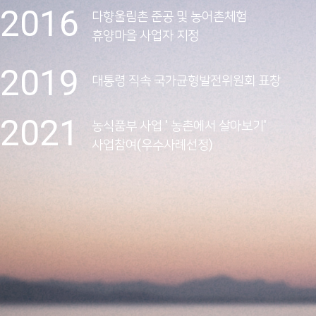
2016
다향울림촌 준공 및 농어촌체험
휴양마을 사업자 지정
2019
대통령 직속 국가균형발전위원회 표창
2021
농식품부 사업 ' 농촌에서 살아보기'
사업참여(우수사례선정)