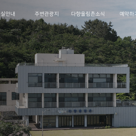
객실안내
주변관광지
다향울림촌소식
예약하