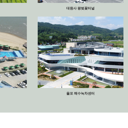
대원사 왕벚꽃터널
율포 해수녹차센터