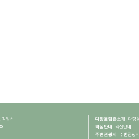
: 김일선
다향울림촌소개
:
다향
83
객실안내
:
객실안내
주변관광지
:
주변관광