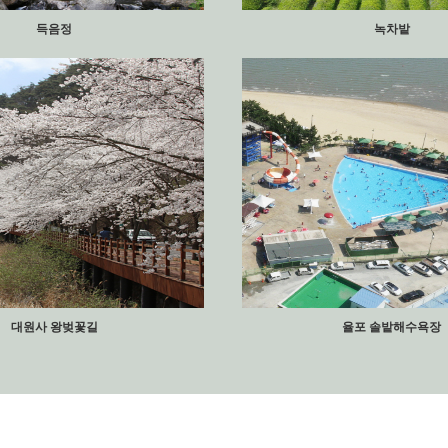
득음정
녹차밭
대원사 왕벚꽃길
율포 솔밭해수욕장