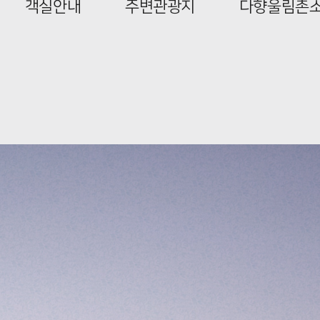
객실안내
주변관광지
다향울림촌