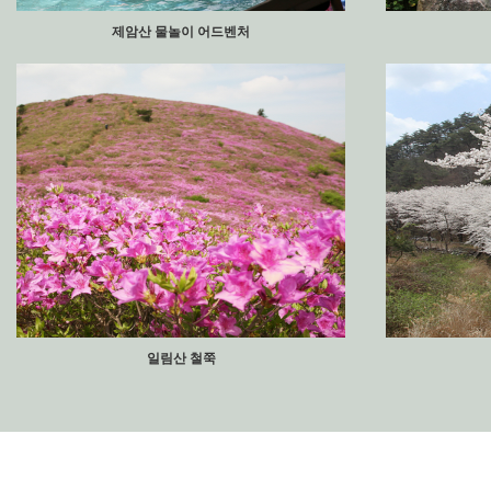
제암산 물놀이 어드벤처
일림산 철쭉