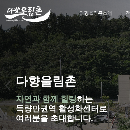
다향울림촌소개
다향울림촌
자연과 함께 힐링
하는
득량만권역 활성화센터로
여러분을 초대합니다.